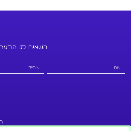
השאירו לנו הודעה,
החי"ל 