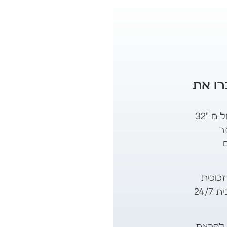
רו את
פוסטר דיגיטלי מגיע בגדלים מגוונים החל מ "32
זר
כוכית
גרילה ובאופן כללי בנוי לעבודה אינטסיבית 24/7
 להרצת