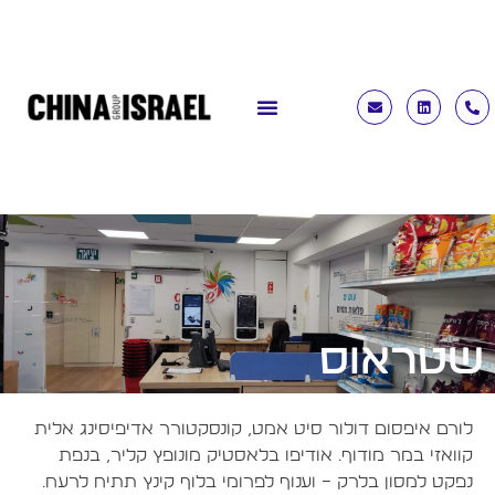
שטראוס
לורם איפסום דולור סיט אמט, קונסקטורר אדיפיסינג אלית
קוואזי במר מודוף. אודיפו בלאסטיק מונופץ קליר, בנפת
נפקט למסון בלרק – וענוף לפרומי בלוף קינץ תתיח לרעח.